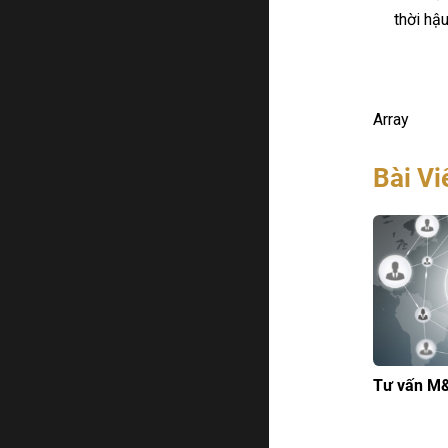
thời hậ
Array
Bài Vi
Tư vấn M