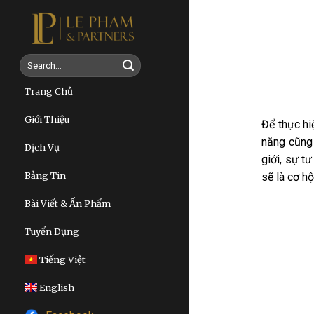
Skip
to
content
Trang Chủ
Giới Thiệu
Để thực hi
năng cũng 
Dịch Vụ
giới, sự t
Bảng Tin
sẽ là cơ h
Bài Viết & Ấn Phẩm
Tuyển Dụng
Tiếng Việt
English