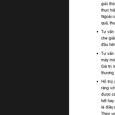
giải th
thực hi
Ngoài r
quả, th
Tư vấn 
che giấ
đầu tiê
Tư vấn 
máy móc
Giá trị
thương 
Hỗ trợ,
ràng vớ
được cá
hết hay
là điều
Theo ướ