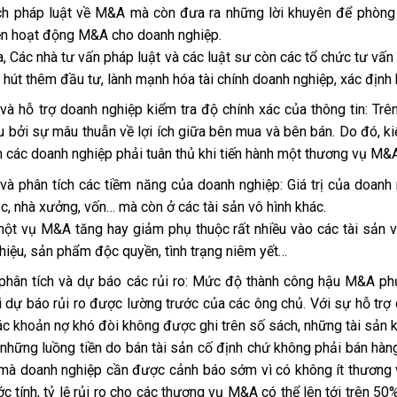
ích pháp luật về M&A mà còn đưa ra những lời khuyên để phòng n
ện hoạt động M&A cho doanh nghiệp.
a, Các nhà tư vấn pháp luật và các luật sư còn các tổ chức tư vấn 
u hút thêm đầu tư, lành mạnh hóa tài chính doanh nghiệp, xác địn
và hỗ trợ doanh nghiệp kiểm tra độ chính xác của thông tin: Trên
u bởi sự mâu thuẫn về lợi ích giữa bên mua và bên bán. Do đó, ki
n các doanh nghiệp phải tuân thủ khi tiến hành một thương vụ M&
và phân tích các tiềm năng của doanh nghiệp: Giá trị của doanh
, nhà xưởng, vốn… mà còn ở các tài sản vô hình khác.
 một vụ M&A tăng hay giảm phụ thuộc rất nhiều vào các tài sản v
hiệu, sản phẩm độc quyền, tình trạng niêm yết…
 phân tích và dự báo các rủi ro: Mức độ thành công hậu M&A phụ
i dự báo rủi ro được lường trước của các ông chủ. Với sự hỗ trợ
c khoản nợ khó đòi không được ghi trên số sách, những tài sản k
 những luồng tiền do bán tài sản cố định chứ không phải bán hàn
 mà doanh nghiệp cần được cảnh báo sớm vì có không ít thương v
c tính, tỷ lệ rủi ro cho các thương vụ M&A có thể lên tới trên 