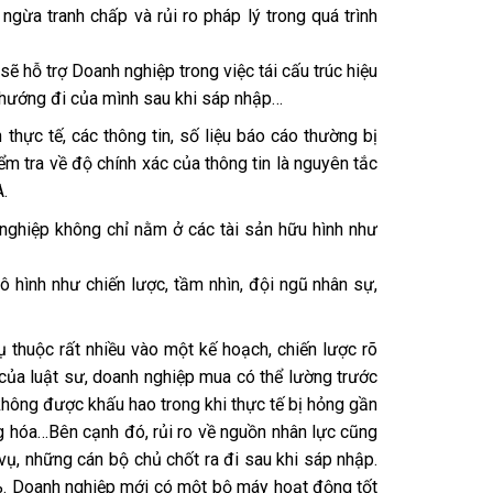
gừa tranh chấp và rủi ro pháp lý trong quá trình
sẽ hỗ trợ Doanh nghiệp trong việc tái cấu trúc hiệu
h hướng đi của mình sau khi sáp nhập…
 thực tế, các thông tin, số liệu báo cáo thường bị
ểm tra về độ chính xác của thông tin là nguyên tắc
A.
 nghiệp không chỉ nằm ở các tài sản hữu hình như
ô hình như chiến lược, tầm nhìn, đội ngũ nhân sự,
 thuộc rất nhiều vào một kế hoạch, chiến lược rõ
 của luật sư, doanh nghiệp mua có thể lường trước
hông được khấu hao trong khi thực tế bị hỏng gần
g hóa…Bên cạnh đó, rủi ro về nguồn nhân lực cũng
ụ, những cán bộ chủ chốt ra đi sau khi sáp nhập.
50%. Doanh nghiệp mới có một bộ máy hoạt động tốt