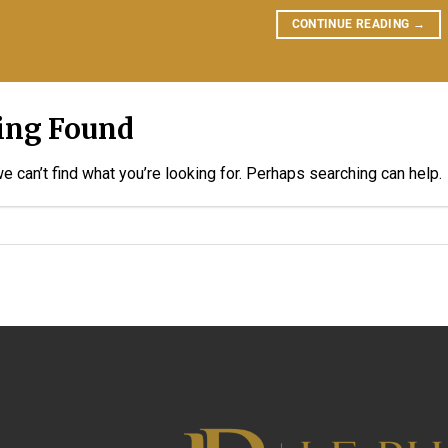
CONTINUE READING
→
ing Found
e can’t find what you’re looking for. Perhaps searching can help.