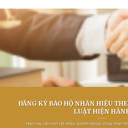
ĐĂNG KÝ BẢO HỘ NHÃN HIỆU THE
LUẬT HIỆN HÀN
Hiện nay vẫn còn rất nhiều doanh nghiệp chưa nhận thứ