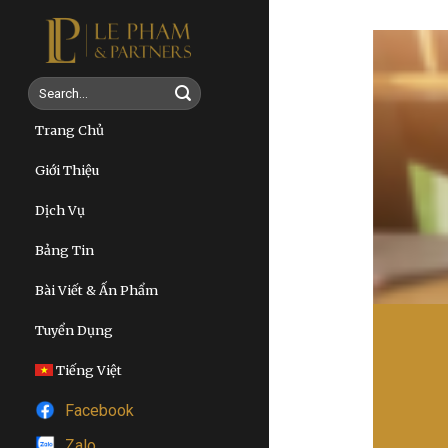
Skip
to
content
Trang Chủ
Giới Thiệu
Dịch Vụ
Bảng Tin
Bài Viết & Ấn Phẩm
Tuyển Dụng
ÉP
ẢN
Tiếng Việt
Facebook
ư vấn là các Luật sư [...]
Zalo