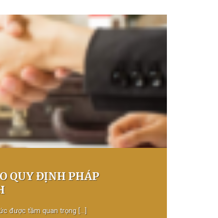
O QUY ĐỊNH PHÁP
H
c được tầm quan trọng [...]