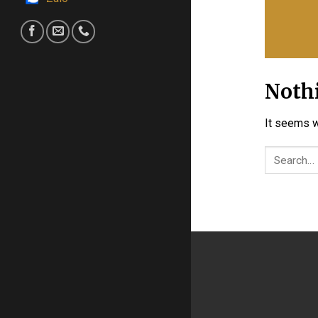
→
Noth
It seems w