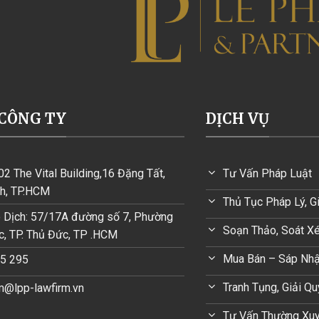
CÔNG TY
DỊCH VỤ
02 The Vital Building,16 Đặng Tất,
Tư Vấn Pháp Luật
h, TP.HCM
Thủ Tục Pháp Lý, G
 Dịch: 57/17A đường số 7, Phường
Soạn Thảo, Soát X
c, TP. Thủ Đức, TP .HCM
Mua Bán – Sáp Nh
35 295
Tranh Tụng, Giải Q
m@lpp-lawfirm.vn
Tư Vấn Thường Xu